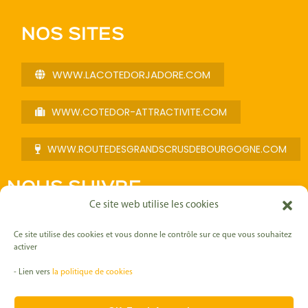
NOS SITES
WWW.LACOTEDORJADORE.COM
WWW.COTEDOR-ATTRACTIVITE.COM
WWW.ROUTEDESGRANDSCRUSDEBOURGOGNE.COM
NOUS SUIVRE
Ce site web utilise les cookies
F
I
L
Y
a
n
i
o
Ce site utilise des cookies et vous donne le contrôle sur ce que vous souhaitez
c
s
n
u
activer
e
t
k
t
b
a
e
u
- Lien vers
la politique de cookies
o
g
d
b
Mentions légales
o
r
i
e
k
a
n