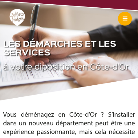
Aller
Mai
au
Me
contenu
LES DÉMARCHES ET LES
SERVICES
à votre diposition en Côte-d'Or
Vous déménagez en Côte-d’Or ? S’installer
dans un nouveau département peut être une
expérience passionnante, mais cela nécessite