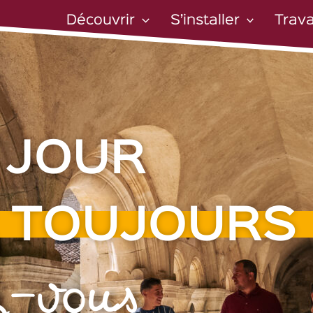
Découvrir
S’installer
Trava
 JOUR
 TOUJOURS
ez-vous