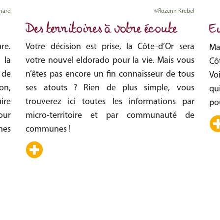
nard
©Rozenn Krebel
Des territoires à votre écoute
E
ure.
Votre décision est prise, la Côte-d’Or sera
Mad
 la
votre nouvel eldorado pour la vie. Mais vous
Cô
 de
n’êtes pas encore un fin connaisseur de tous
Voi
on,
ses atouts ? Rien de plus simple, vous
qu
ire
trouverez ici toutes les informations par
pou
our
micro-territoire et par communauté de
nes
communes !