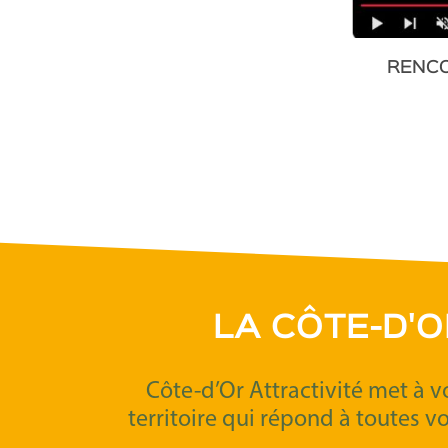
MENT DU SITE
RENCO
DSCRUSDEBOURGOGNE.COM
LA CÔTE-D'
Côte-d’Or Attractivité met à v
territoire qui répond à toutes v