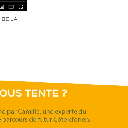
SALON DU T
 DE LA
OUS TENTE ?
imé par Camille, une experte du
e parcours de futur Côte-d’orien.