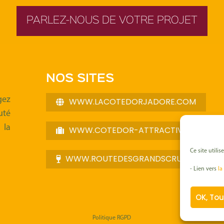
PARLEZ-NOUS DE VOTRE PROJET
NOS SITES
gez
WWW.LACOTEDORJADORE.COM
uté
la
WWW.COTEDOR-ATTRACTIVITE.COM
Ce site utili
WWW.ROUTEDESGRANDSCRUSDEBOUR
- Lien vers
la
OK, Tou
Politique RGPD