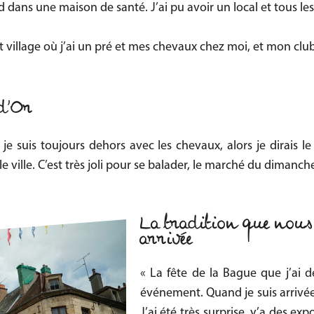
 dans une maison de santé. J’ai pu avoir un local et tous le
it village où j’ai un pré et mes chevaux chez moi, et mon club
-d’Or
n, je suis toujours dehors avec les chevaux, alors je dirais l
lle
ville. C’est très joli pour se balader, le marché du dimanch
La tradition que nous
arrivée
« La fête de la Bague que j’ai d
événement. Quand je suis arrivée à
J’ai été très surprise, y’a des ex