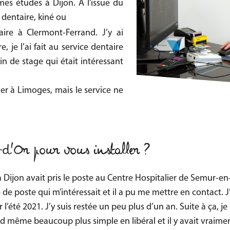
 mes études à Dijon. A l’issue du
 dentaire, kiné ou
ire à Clermont-Ferrand. J’y ai
 je l’ai fait au service dentaire
n de stage qui était intéressant
lier à Limoges, mais le service ne
-d'Or pour vous installer ?
à Dijon avait pris le poste au Centre Hospitalier de Semur-en
e poste qui m’intéressait et il a pu me mettre en contact. J
été 2021. J’y suis restée un peu plus d’un an. Suite à ça, je
d même beaucoup plus simple en libéral et il y avait vraimen