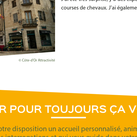
courses de chevaux. J’ai égaleme
© Côte-d'Or Attractivité
OR POUR TOUJOURS ÇA V
otre disposition un accueil personnalisé, an