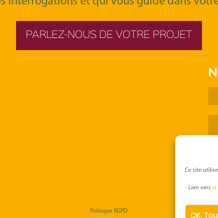
os interrogations et qui vous guide dans votr
PARLEZ-NOUS DE VOTRE PROJET
N
Ce site utili
- Lien vers
la
Politique RGPD
OK, Tou