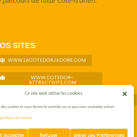
e parcours de futur Côte-d’orien.
OS SITES
WWW.LACOTEDORJADORE.COM
WWW.COTEDOR-
ATTRACTIVITE.COM
Ce site web utilise les cookies
WWW.ROUTEDESGRANDSCRUSDEBOURGOGNE.COM
se des cookies et vous donne le contrôle sur ce que vous souhaitez activer
 politique de cookies
Politique Cookies
t Accepter
Refuser
Gérer Les Préférences