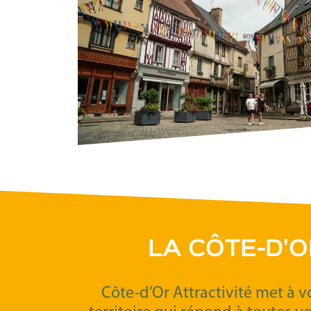
LA CÔTE-D'
Côte-d’Or Attractivité met à v