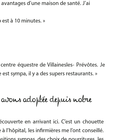
s avantages d’une maison de santé. J’ai
 est à 10 minutes. »
e centre équestre de Villainesles- Prévôtes. Je
e est
sympa, il y a des supers restaurants. »
 avons adoptée depuis notre
écouverte en arrivant ici. C’est un chouette
 l’hôpital, les infirmières me l’ont conseillé.
positions sympas, des choix de nourritures, les