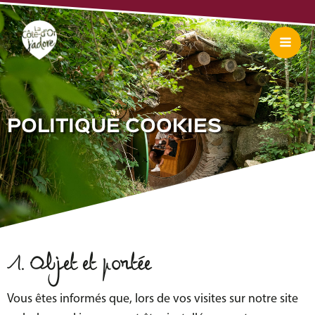
Aller
Mai
au
Me
contenu
POLITIQUE COOKIES
1. Objet et portée
Vous êtes informés que, lors de vos visites sur notre site