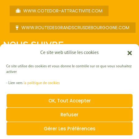
WWW.COTEDOR-ATTRACTIVITE.COM
WWW.ROUTEDESGRANDSCRUSDEBOURGOGNE.COM
NOUS SUIVRE
Ce site web utilise les cookies
F
I
L
Y
a
n
i
o
Ce site utilise des cookies et vous donne le contrôle sur ce que vous souhaitez
c
s
n
u
activer
e
t
k
t
b
a
e
u
- Lien vers
la politique de cookies
o
g
d
b
Mentions légales
o
r
i
e
k
a
n
-
m
OK, Tout Accepter
f
Politique RGPD
Refuser
Politique Cookies
Gérer Les Préférences