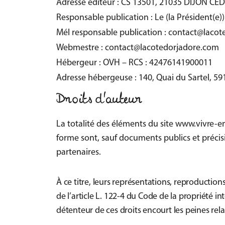
Adresse éditeur : CS 13501, 21035 DIJON CEDEX
Responsable publication : Le (la Président(e))
Mél responsable publication : contact@laco
Webmestre : contact@lacotedorjadore.com
Hébergeur : OVH – RCS : 42476141900011
Adresse hébergeuse : 140, Quai du Sartel, 5
Droits d'auteur
La totalité des éléments du site
www.vivre-en
forme sont, sauf documents publics et précisi
partenaires.
À ce titre, leurs représentations, reproductions
de l’article L. 122-4 du Code de la propriété i
détenteur de ces droits encourt les peines rela