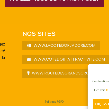
NOS SITES
gez
WWW.LACOTEDORJADORE.COM
uté
la
WWW.COTEDOR-ATTRACTIVITE.COM
WWW.ROUTEDESGRANDSCRUSDEBOUR
Ce site utili
- Lien vers
la
Politique RGPD
OK, Tou