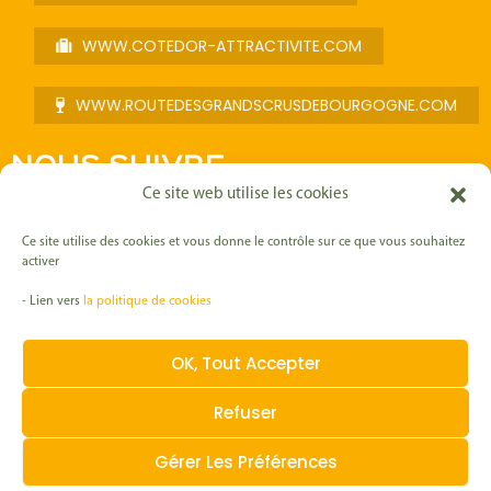
WWW.COTEDOR-ATTRACTIVITE.COM
WWW.ROUTEDESGRANDSCRUSDEBOURGOGNE.COM
NOUS SUIVRE
Ce site web utilise les cookies
F
I
L
Y
a
n
i
o
Ce site utilise des cookies et vous donne le contrôle sur ce que vous souhaitez
c
s
n
u
activer
e
t
k
t
b
a
e
u
- Lien vers
la politique de cookies
o
g
d
b
Mentions légales
o
r
i
e
k
a
n
-
m
OK, Tout Accepter
f
Politique RGPD
Refuser
Politique Cookies
Gérer Les Préférences