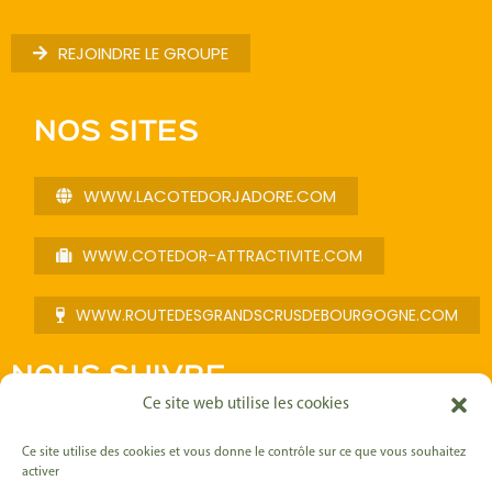
REJOINDRE LE GROUPE
NOS SITES
WWW.LACOTEDORJADORE.COM
WWW.COTEDOR-ATTRACTIVITE.COM
WWW.ROUTEDESGRANDSCRUSDEBOURGOGNE.COM
NOUS SUIVRE
Ce site web utilise les cookies
F
I
L
Y
a
n
i
o
Ce site utilise des cookies et vous donne le contrôle sur ce que vous souhaitez
c
s
n
u
activer
e
t
k
t