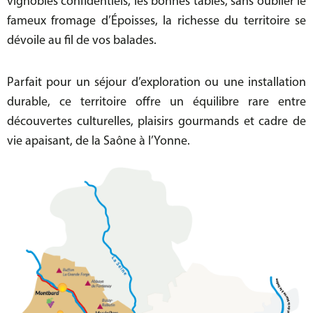
vignobles confidentiels
, les
bonnes tables
, sans oublier le
fameux
fromage d’Époisses
, la richesse du territoire se
dévoile au fil de vos balades.
Parfait pour un
séjour d’exploration
ou une
installation
durable
, ce territoire offre un équilibre rare entre
découvertes culturelles
,
plaisirs gourmands
et
cadre de
vie apaisant
, de la
Saône à l’Yonne
.