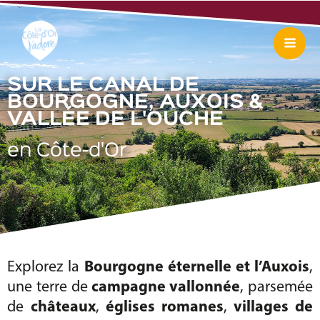
Aller
Mai
au
Me
contenu
SUR LE CANAL DE
BOURGOGNE, AUXOIS &
VALLÉE DE L'OUCHE
en Côte-d'Or
Explorez la
Bourgogne éternelle et l’Auxois
,
une terre de
campagne vallonnée
, parsemée
de
châteaux
,
églises romanes
,
villages de