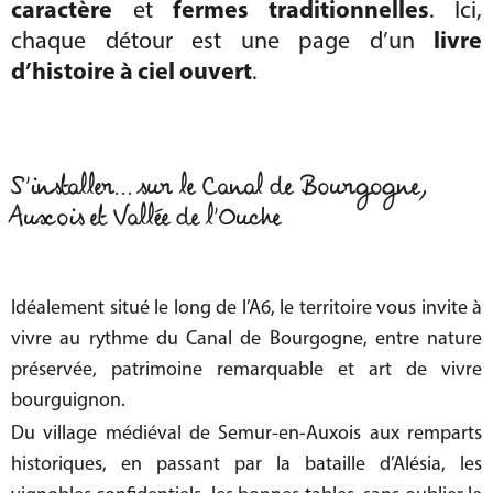
caractère
et
fermes traditionnelles
. Ici,
chaque détour est une page d’un
livre
d’histoire à ciel ouvert
.
S’installer… sur le Canal de Bourgogne,
Auxois et
Vallée de l’Ouche
Idéalement situé le long de l’
A6
, le territoire vous invite à
vivre au rythme du Canal de Bourgogne
, entre
nature
préservée
,
patrimoine remarquable
et
art de vivre
bourguignon
.
Du
village médiéval de Semur-en-Auxois
aux
remparts
historiques
, en passant par la
bataille d’Alésia
, les