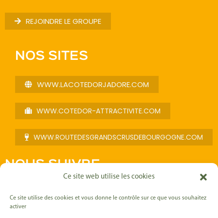
REJOINDRE LE GROUPE
NOS SITES
WWW.LACOTEDORJADORE.COM
WWW.COTEDOR-ATTRACTIVITE.COM
WWW.ROUTEDESGRANDSCRUSDEBOURGOGNE.COM
NOUS SUIVRE
Ce site web utilise les cookies
F
I
L
Y
a
n
i
o
Ce site utilise des cookies et vous donne le contrôle sur ce que vous souhaitez
c
s
n
u
activer
e
t
k
t